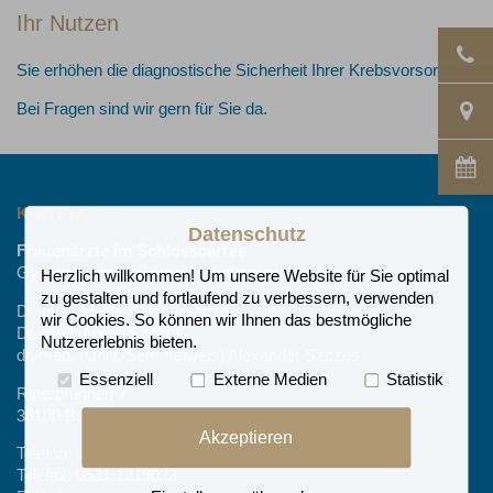
Ihr Nutzen
Sie erhöhen die diagnostische Sicherheit Ihrer Krebsvorsorge!
Bei Fragen sind wir gern für Sie da.
KONTAKT
Datenschutz
Frauenärzte im Schlosscarrée
Gynäkologische Gemeinschaftspraxis
Herzlich willkommen! Um unsere Website für Sie optimal
zu gestalten und fortlaufend zu verbessern, verwenden
Dr. med. Heike Bettina Szczes
wir Cookies. So können wir Ihnen das bestmögliche
Dr. med. André Szczes
Nutzererlebnis bieten.
dr. med. (Univ. Semmelweis) Alexander Szczes
Essenziell
Externe Medien
Statistik
Ritterbrunnen 7
38100 Braunschweig
Akzeptieren
Telefon:
0531 49498
Telefax: 0531 1219023