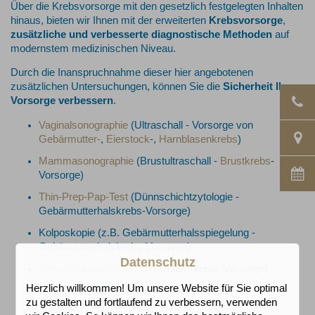
Über die Krebsvorsorge mit den gesetzlich festgelegten Inhalten
hinaus, bieten wir Ihnen mit der erweiterten
Krebsvorsorge
,
zusätzliche und verbesserte diagnostische Methoden
auf
modernstem medizinischen Niveau.
Durch die Inanspruchnahme dieser hier angebotenen
zusätzlichen Untersuchungen, können Sie die
Sicherheit Ihrer
Vorsorge verbessern
.
Vaginalsonographie
(Ultraschall - Vorsorge von
Gebärmutter-
,
Eierstock
-,
Harnblasenkrebs
)
Mammasonographie
(Brustultraschall -
Brustkrebs
-
Vorsorge)
Thin-Prep-Pap-Test
(Dünnschichtzytologie -
Gebärmutterhalskrebs-Vorsorge)
Kolposkopie (z.B. Gebärmutterhalsspiegelung -
Gebärmutterhalskrebs-Vorsorge)
Datenschutz
Immunologischer Stuhltest
(Darmkrebs-Vorsorge)
Herzlich willkommen! Um unsere Website für Sie optimal
NMP22-Test
(Harnblasenkrebs-Vorsorge)
zu gestalten und fortlaufend zu verbessern, verwenden