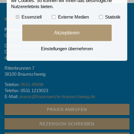
wir Cookies. So können wir Ihnen das bestmögliche
Nutzererlebnis bieten.
Essenziell
Externe Medien
Statistik
KONTAKT
Frauenärzte im Schlosscarrée
Akzeptieren
Gynäkologische Gemeinschaftspraxis
Dr. med. Heike Bettina Szczes
Einstellungen übernehmen
Dr. med. André Szczes
dr. med. (Univ. Semmelweis) Alexander Szczes
Ritterbrunnen 7
38100 Braunschweig
Telefon:
0531 49498
Telefax: 0531 1219023
E-Mail:
praxis@frauenaerzte-braunschweig.de
PRAXIS ANRUFEN
REZENSION SCHREIBEN