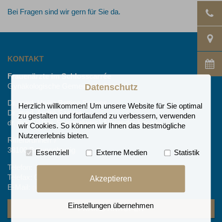
Bei Fragen sind wir gern für Sie da.
KONTAKT
Frauenärzte im Schlosscarrée
Gynäkologische Gemeinschaftspraxis
Datenschutz
Dr. med. Heike Bettina Szczes
Herzlich willkommen! Um unsere Website für Sie optimal
Dr. med. André Szczes
zu gestalten und fortlaufend zu verbessern, verwenden
dr. med. (Univ. Semmelweis) Alexander Szczes
wir Cookies. So können wir Ihnen das bestmögliche
Nutzererlebnis bieten.
Ritterbrunnen 7
38100 Braunschweig
Essenziell
Externe Medien
Statistik
Telefon:
0531 49498
Telefax: 0531 1219023
Akzeptieren
E-Mail:
praxis@frauenaerzte-braunschweig.de
Einstellungen übernehmen
PRAXIS ANRUFEN